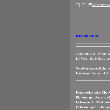
Die Südschleife
Jeder Anger am Wege hat
Mit Tieren die blöken, m
Vogelherdanger
Eichenan
Haslanger
Früher mit Obs
Hutangerkomplex Ober
Eichenanger:
Angerstrei
Holzanger:
Im Wald geleg
Ochsenanger:
Früher grö