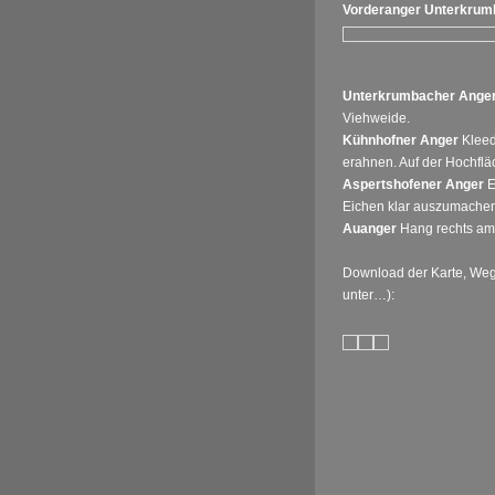
Vorderanger Unterkrum
Unterkrumbacher Ange
Viehweide.
Kühnhofner Anger
Kleed
erahnen. Auf der Hochfl
Aspertshofener Anger
E
Eichen klar auszumachen
Auanger
Hang rechts am
Download der Karte, Weg
unter…):